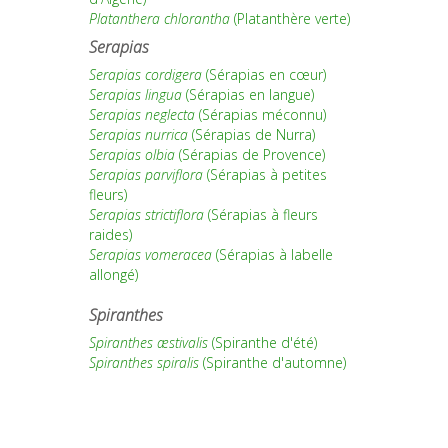
Platanthera chlorantha
(Platanthère verte)
Serapias
Serapias cordigera
(Sérapias en cœur)
Serapias lingua
(Sérapias en langue)
Serapias neglecta
(Sérapias méconnu)
Serapias nurrica
(Sérapias de Nurra)
Serapias olbia
(Sérapias de Provence)
Serapias parviflora
(Sérapias à petites
fleurs)
Serapias strictiflora
(Sérapias à fleurs
raides)
Serapias vomeracea
(Sérapias à labelle
allongé)
Spiranthes
Spiranthes æstivalis
(Spiranthe d'été)
Spiranthes spiralis
(Spiranthe d'automne)