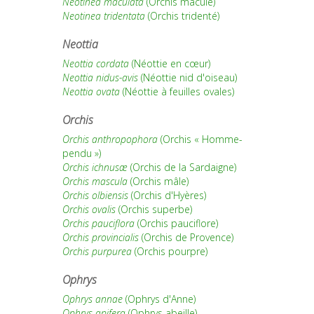
Neotinea maculata
(Orchis maculé)
Neotinea tridentata
(Orchis tridenté)
Neottia
Neottia cordata
(Néottie en cœur)
Neottia nidus-avis
(Néottie nid d'oiseau)
Neottia ovata
(Néottie à feuilles ovales)
Orchis
Orchis anthropophora
(Orchis « Homme-
pendu »)
Orchis ichnusæ
(Orchis de la Sardaigne)
Orchis mascula
(Orchis mâle)
Orchis olbiensis
(Orchis d'Hyères)
Orchis ovalis
(Orchis superbe)
Orchis pauciflora
(Orchis pauciflore)
Orchis provincialis
(Orchis de Provence)
Orchis purpurea
(Orchis pourpre)
Ophrys
Ophrys annae
(Ophrys d'Anne)
Ophrys apifera
(Ophrys abeille)