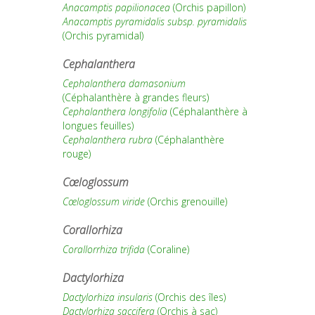
Anacamptis papilionacea
(Orchis papillon)
Anacamptis pyramidalis subsp. pyramidalis
(Orchis pyramidal)
Cephalanthera
Cephalanthera damasonium
(Céphalanthère à grandes fleurs)
Cephalanthera longifolia
(Céphalanthère à
longues feuilles)
Cephalanthera rubra
(Céphalanthère
rouge)
Cœloglossum
Cœloglossum viride
(Orchis grenouille)
Corallorhiza
Corallorrhiza trifida
(Coraline)
Dactylorhiza
Dactylorhiza insularis
(Orchis des îles)
Dactylorhiza saccifera
(Orchis à sac)