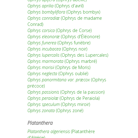
Ophrys aprilia
(Ophrys d'avril)
Ophrys bombyliflora
(Ophrys bombyx)
Ophrys conradiæ
(Ophrys de madame
Conrad)
Ophrys corsica
(Ophrys de Corse)
Ophrys eleonoræ
(Ophrys d'Éléonore)
Ophrys funerea
(Ophrys funèbre)
Ophrys incubacea
(Ophrys noir)
Ophrys lupercalis
(Ophrys des Lupercales)
Ophrys marmorata
(Ophrys marbré)
Ophrys morisii
(Ophrys de Moris)
Ophrys neglecta
(Ophrys oublié)
Ophrys panormitana var. præcox
(Ophrys
précoce)
Ophrys passionis
(Ophrys de la passion)
Ophrys peraiolæ
(Ophrys de Peraiola)
Ophrys speculum
(Ophrys miroir)
Ophrys zonata
(Ophrys zoné)
Platanthera
Platanthera algeriensis
(Platanthère
d'Algérie)