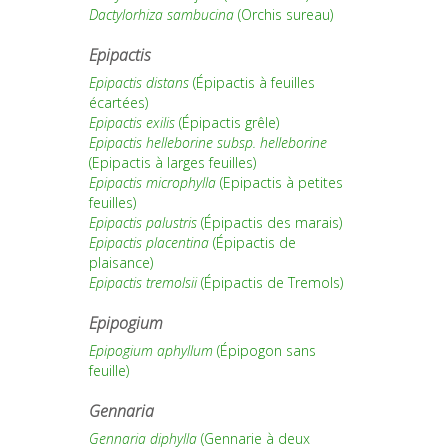
Dactylorhiza sambucina
(Orchis sureau)
Epipactis
Epipactis distans
(Épipactis à feuilles
écartées)
Epipactis exilis
(Épipactis grêle)
Epipactis helleborine subsp. helleborine
(Epipactis à larges feuilles)
Epipactis microphylla
(Epipactis à petites
feuilles)
Epipactis palustris
(Épipactis des marais)
Epipactis placentina
(Épipactis de
plaisance)
Epipactis tremolsii
(Épipactis de Tremols)
Epipogium
Epipogium aphyllum
(Épipogon sans
feuille)
Gennaria
Gennaria diphylla
(Gennarie à deux