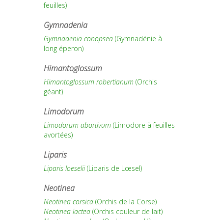
feuilles)
Gymnadenia
Gymnadenia conopsea
(Gymnadénie à
long éperon)
Himantoglossum
Himantoglossum robertianum
(Orchis
géant)
Limodorum
Limodorum abortivum
(Limodore à feuilles
avortées)
Liparis
Liparis loeselii
(Liparis de Lœsel)
Neotinea
Neotinea corsica
(Orchis de la Corse)
Neotinea lactea
(Orchis couleur de lait)