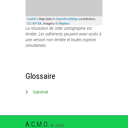
Leaflet
| Map data ©
OpenStreetMap
contributors,
CC-BY-SA
, Imagery ©
Mapbox
La résolution de cette cartographie est
limitée. Les adhérents peuvent avoir accès à
une version non limitée et toutes espèces
simultanées.
Glossaire
Substrat
A.C.M.O.
©
2026