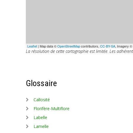
Leaflet
| Map data ©
OpenStreetMap
contributors,
CC-BY-SA
, Imagery ©
La résolution de cette cartographie est limitée. Les adhéren
Glossaire
Callosité
Florifère-Multiflore
Labelle
Lamelle