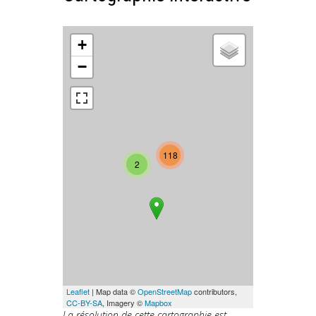
+
−
118
2
Leaflet
| Map data ©
OpenStreetMap
contributors,
CC-BY-SA
, Imagery ©
Mapbox
La résolution de cette cartographie est