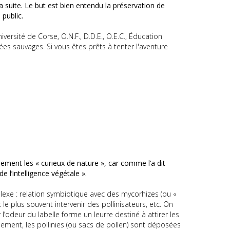
suite. Le but est bien entendu la préservation de
 public.
ersité de Corse, O.N.F., D.D.E., O.E.C., Éducation
ées sauvages. Si vous êtes prêts à tenter l'aventure
ment les « curieux de nature », car comme l’a dit
 l’intelligence végétale ».
mplexe : relation symbiotique avec des mycorhizes (ou «
e plus souvent intervenir des pollinisateurs, etc. On
 l’odeur du labelle forme un leurre destiné à attirer les
ement, les pollinies (ou sacs de pollen) sont déposées