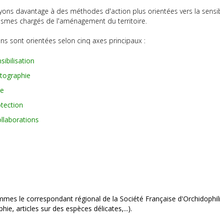
ons davantage à des méthodes d'action plus orientées vers la sensib
ismes chargés de l'aménagement du territoire.
ns sont orientées selon cinq axes principaux :
sibilisation
rtographie
de
otection
ollaborations
es le correspondant régional de la Société Française d'Orchidophilie,
hie, articles sur des espèces délicates,...).