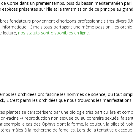
de Corse dans un premier temps, puis du bassin méditerranéen par la 
s espèces présentes sur l'île et la transmission de ce principe au grand
es fondateurs proviennent d'horizons professionnels très divers (Univ
, Informatique, ...) mais tous partagent une même passion : les orchid
e lecture,
nos statuts sont disponibles en ligne
.
emps les orchidées ont fasciné les hommes de science, ou tout simple
ck, « C’est parmi les orchidées que nous trouvons les manifestations de
 ces plantes se caractérisent par une biologie très particulière et co
n-racine »), reproduction non sexuée ou au contraire sexuée, faisant l
r exemple le cas des Ophrys dont la forme, la couleur, la pilosité, voir
res mâles à la recherche de femelles. Lors de la tentative d’accoupl