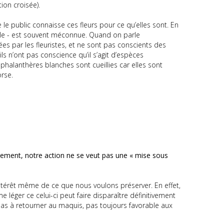
tion croisée).
ue le public connaisse ces fleurs pour ce qu’elles sont. En
able - est souvent méconnue. Quand on parle
s par les fleuristes, et ne sont pas conscients des
ils n’ont pas conscience qu’il s’agit d’espèces
éphalanthères blanches sont cueillies car elles sont
rse.
nnement, notre action ne se veut pas une « mise sous
l'intérêt même de ce que nous voulons préserver. En effet,
éger ce celui-ci peut faire disparaître définitivement
pas à retourner au maquis, pas toujours favorable aux