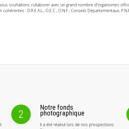
nous souhaitons collaborer avec un grand nombre d'organismes officiel
n cohérentes : D.R.E.A.L., O.E.C., O.N.F., Conseils Départementaux, P.N.R
Notre fonds
2
photographique
t
Il a été réalisé lors de nos prospections.