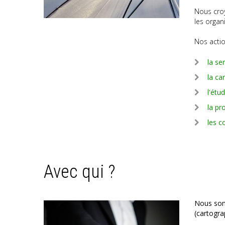
Nous croy
les organ
Nos actio
la sen
la ca
l'étu
la pr
les c
Avec qui ?
Nous somm
(cartograp