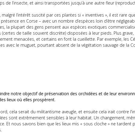
rps de l’insecte, et ainsi transportées jusqu’à une autre fleur (reproduc
 malgré l’intérêt suscité par ces plantes si « inventives », il est rare q
ur présence en Corse – avec un nombre d’espèces loin d’être néglige
es, la plupart des gens pensent aux espèces exotiques commercialisée
s (certes de taille souvent discrète) disposées à leur pieds. Plus grave, 
lement menacées, et certains en font la cueillette. Par exemple, les C
s avec le muguet, pourtant absent de la végétation sauvage de la Co
indre notre objectif de préservation des orchidées et de leur enviro
des lieux où elles prospèrent.
ord, cela serait du militantisme aveugle, et ensuite cela irait contre 
dées sont extrêmement sensibles à leur habitat. Un changement, même l
e. Et nous savons bien que les lieux mis « sous cloche » ne tardent 
.