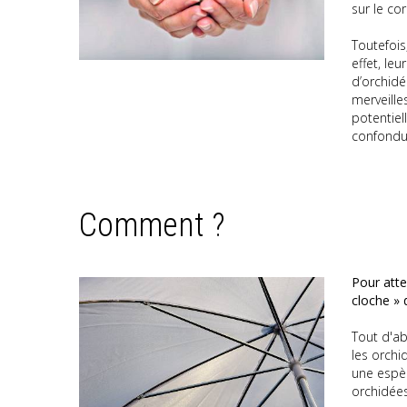
sur le co
Toutefois,
effet, le
d’orchidé
merveille
potentiel
confondue
Comment ?
Pour atte
cloche » 
Tout d'ab
les orchi
une espèc
orchidées