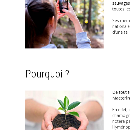
sauvages 
toutes le
Ses membr
nationale
d'une tell
Pourquoi ?
De tout t
Maeterlin
En effet,
champigno
notera pa
Hyménoptè