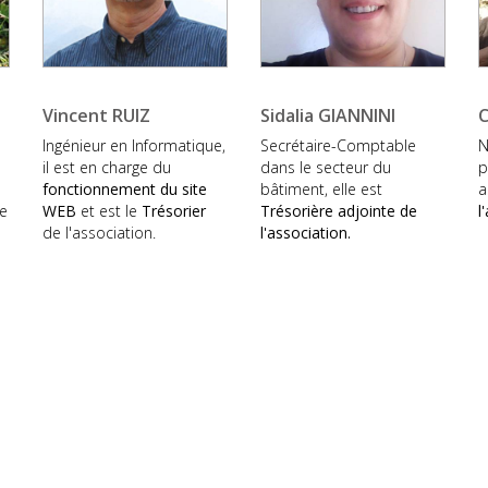
Vincent RUIZ
Sidalia GIANNINI
C
Ingénieur en Informatique,
Secrétaire-Comptable
N
il est en charge du
dans le secteur du
p
fonctionnement du site
bâtiment, elle est
a
e
WEB
et est le
Trésorier
Trésorière adjointe
de
l
de l'association.
l'association.