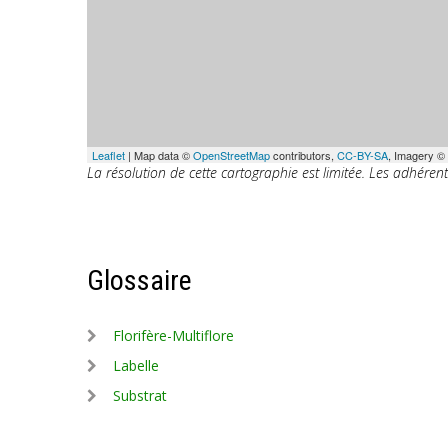
Leaflet
| Map data ©
OpenStreetMap
contributors,
CC-BY-SA
, Imagery ©
La résolution de cette cartographie est limitée. Les adhéren
Glossaire
Florifère-Multiflore
Labelle
Substrat