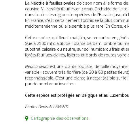
La
Néottie à feuilles ovales
doit son nom à la forme de s
cousine
N . cordata
(feuilles en cœur). Orchidée de l'aire
dans toutes les régions tempérées de l'Eurasie jusqu'à 
En France, c'est certainement l'orchidée la plus commun
méditerranéenne où elle semble plus rare. En Corse, ell
Cette espèce, qui fleurit mai-juin, se rencontre en génér
(vue à 2500 m) d'altitude ; plante de demi-ombre ou mê
substrat calcaire ou neutre, sur sol humide ou frais et s
forêts feuillues claires, lisières et bords de routes voire
Neottia ovata
est une plante robuste, de taille moyenne 
variable ; souvent très florifère (de 20 à 80 petites fleurs)
reconnaissable. C'est une plante à nectar (visible sur le la
par de nombreux insectes.
Cette espèce est protégée en Belgique et au Luxembou
Photos Denis ALLEMAND
Cartographie des observations