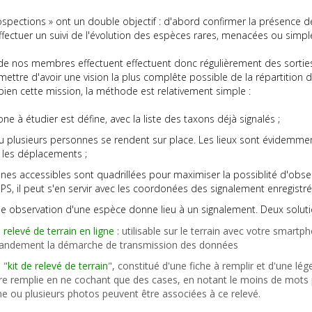
spections » ont un double objectif : d'abord confirmer la présence d
ffectuer un suivi de l'évolution des espèces rares, menacées ou simp
de nos membres effectuent effectuent donc régulièrement des sorties
ettre d'avoir une vision la plus complête possible de la répartition de
ien cette mission, la méthode est relativement simple :
ne à étudier est défine, avec la liste des taxons déjà signalés ;
 plusieurs personnes se rendent sur place. Les lieux sont évidemme
r les déplacements ;
nes accessibles sont quadrillées pour maximiser la possiblité d'obse
PS, il peut s'en servir avec les coordonées des signalement enregist
 observation d'une espèce donne lieu à un signalement. Deux soluti
 relevé de terrain en ligne
: utilisable sur le terrain avec votre smartph
andement la démarche de transmission des données
 "
kit de relevé de terrain
", constitué d'une fiche à remplir et d'une lég
re remplie en ne cochant que des cases, en notant le moins de mots pos
e ou plusieurs photos peuvent être associées à ce relevé.