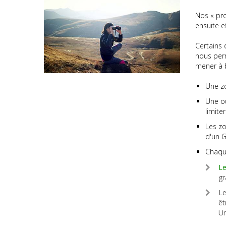
Nos « pro
ensuite e
Certains 
nous perm
mener à b
Une zo
Une ou
limite
Les zo
d'un G
Chaque
Le
gr
Le
êt
Un